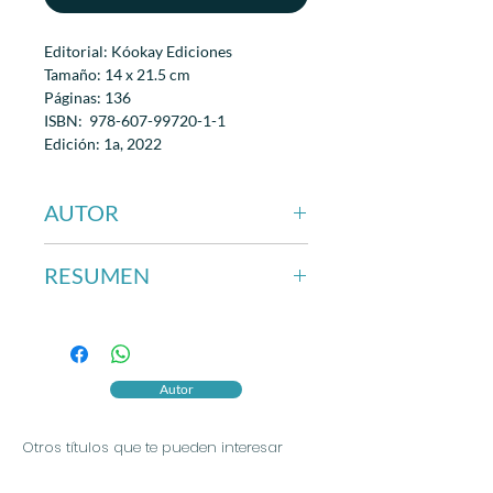
Editorial: Kóokay Ediciones
Tamaño: 14 x 21.5 cm
Páginas: 136
ISBN: 978-607-99720-1-1
Edición: 1a, 2022
Encuadernación: Rústica con solapas
AUTOR
Alexey J. Lora
RESUMEN
Novela donde un joven aspirante a
escritor relata sus encuentros y
desencuentros con el hombre que ama
y se enfrenta a manipulaciones
Autor
emocionales, dolorosas separaciones y
dificultades económicas en el camino a
Otros títulos que te pueden interesar
reencontrarse a sí mismo.