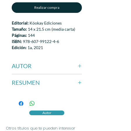
Realizar compra
Editorial:
Kóokay Ediciones
Tamaño:
14 x 21.5 cm (media carta)
Páginas:
144
ISBN:
978-607-99122-4-6
Edición:
1a, 2021
Encuadernación:
Rústica con solapas
AUTOR
José A. Figueroa
RESUMEN
Parece que José A. Figueroa no tiene
problema para deslizar la prosa en
forma suave y ligera, tanto que es
capaz de trasladarnos de la escena
Autor
lúdica a la del terror en ambientes a
veces un tanto imprecisos, entre lo
Otros títulos que te pueden interesar
onírico y lo real, pero con una fuerza