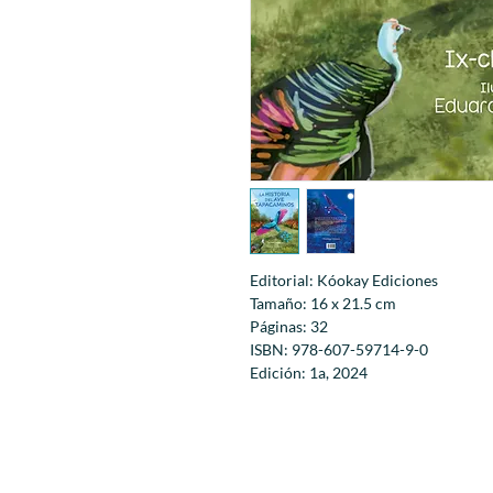
Editorial: Kóokay Ediciones
Tamaño: 16 x 21.5 cm
Páginas: 32
ISBN: 978-607-59714-9-0
Edición: 1a, 2024
Encuadernación: A grapa