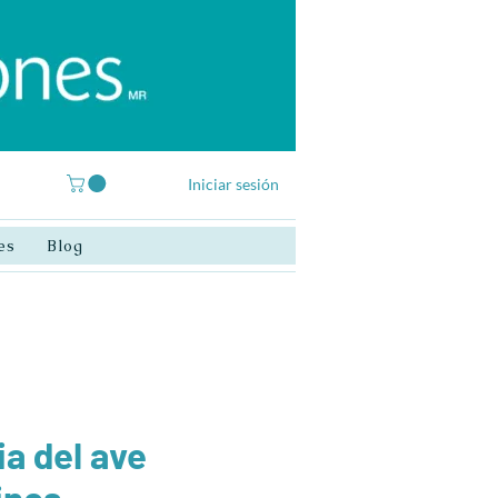
Iniciar sesión
es
Blog
ia del ave
inos