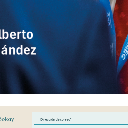
Vista rápida
Kóokay