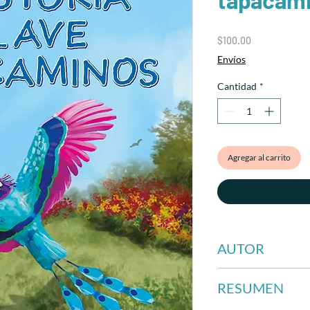
Precio
$100.00
Envíos
Cantidad
*
Agregar al carrito
AUTOR
Ix-chel Vega
RESUMEN