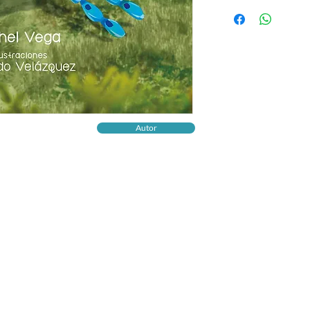
¡UNA HISTORIA PA
Inspirada en una leye
Tapacaminos permite a
adentrarse al mundo f
la Península de Yucat
Acompaña a la reina P
de monte, a lo largo 
emociones, que ayudar
verdadero valor como 
Autor
importancia de una a
su lugar en el mundo.
Viaje a los recuerdos 
inmediatez de la histo
busca de la circularid