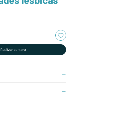
Realizar compra
Monjaraz
es el sueño más preciado que hemos
 lesbianas, el maternar juntas,
 un sueño que se comparte o que se
te en el proyecto de vida de ambas,
es un reto mayor que implica las