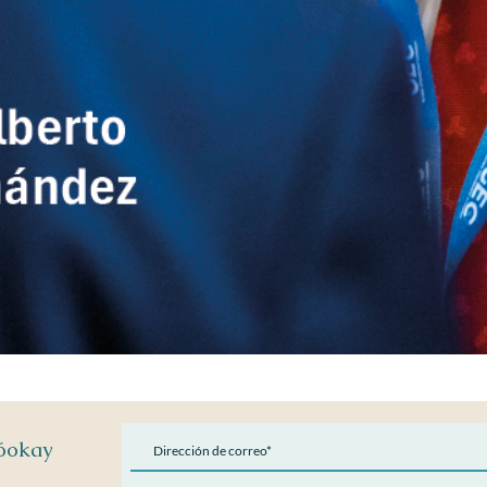
Vista rápida
Kóokay