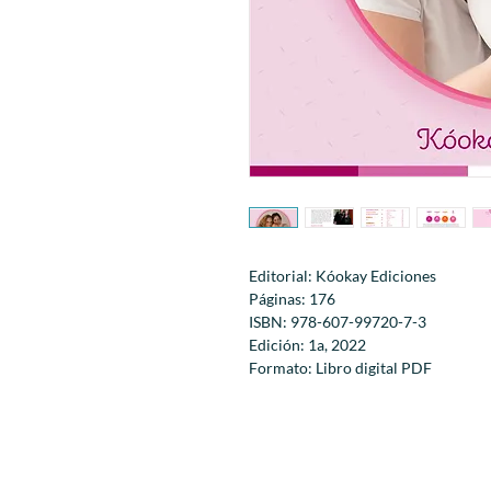
Editorial: Kóokay Ediciones
Páginas: 176
ISBN: 978-607-99720-7-3
Edición: 1a, 2022
Formato: Libro digital PDF