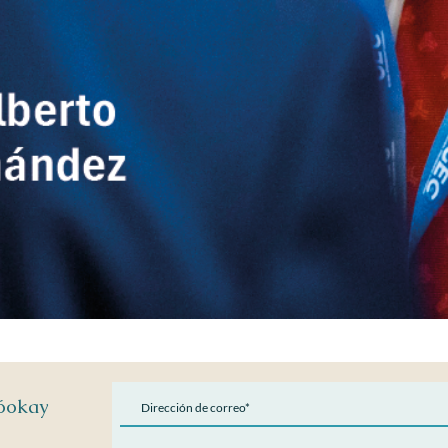
Vista rápida
Kóokay