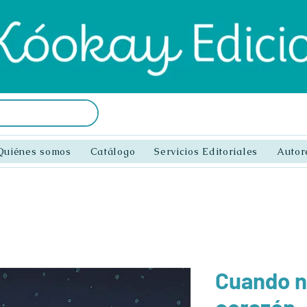
Quiénes somos
Catálogo
Servicios Editoriales
Autor
Cuando n
corazón