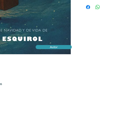
Cuando nevó en el cor
sobre el poder de las
generaciones y la mag
los inviernos más frío
En un pequeño pueblo
Ana encuentra, entre r
su madre y su abuela 
escritas con el alma 
que el amor no muere,
Autor
verdaderamente impo
Ana aprenderá que el 
que se recibe, sino en 
A través de los años y 
los habitantes del pue
convirtiendo la Navid
una forma de vivir.
as
Esta obra es un canto
sostienen. Un viaje e
mayor regalo que pod
nuestro amor y esa pa
corazones que tocam