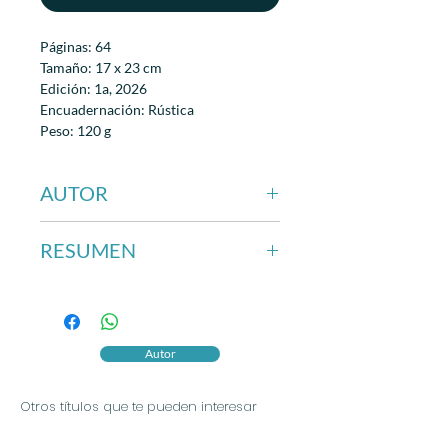
Páginas: 64
Tamaño: 17 x 23 cm
Edición: 1a, 2026
Encuadernación: Rústica
Peso: 120 g
AUTOR
Benjamín J. Emerito Márquez
RESUMEN
En Punta de henequén se pretende dar
opinión del quehacer pictórico. El
escritor Benjamín J. Emeterio
Márquez se introduce de forma casi
Autor
invisible a varios espacios de
exposición para analizar el pulso de
Otros títulos que te pueden interesar
estos; opina desde su oficio del rumbo
que hoy por hoy toma el arte.