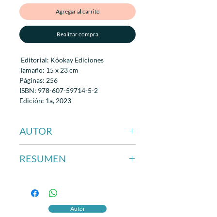
Agregar al carrito
Realizar compra
Editorial: Kóokay Ediciones
Tamaño: 15 x 23 cm
Páginas: 256
ISBN: 978-607-59714-5-2
Edición: 1a, 2023
Encuadernación: Rústica con solapas
AUTOR
Jorge Fernández Souza
RESUMEN
Las preguntas por el pasado, por su
pasado, inducen a un académico
capitalino a remontarse hacia la
década de 1970 cuando con
Autor